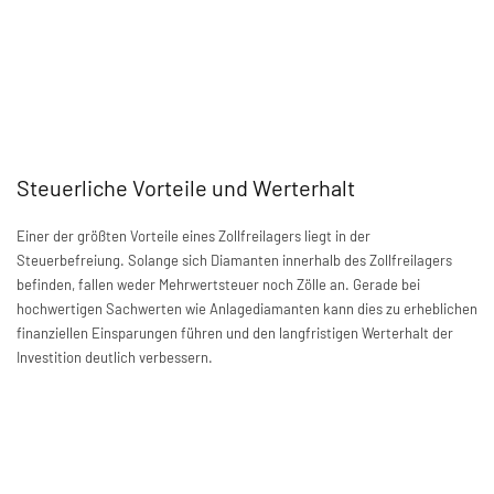
Steuerliche Vorteile und Werterhalt
Einer der größten Vorteile eines Zollfreilagers liegt in der
Steuerbefreiung. Solange sich Diamanten innerhalb des Zollfreilagers
befinden, fallen weder Mehrwertsteuer noch Zölle an. Gerade bei
hochwertigen Sachwerten wie Anlagediamanten kann dies zu erheblichen
finanziellen Einsparungen führen und den langfristigen Werterhalt der
Investition deutlich verbessern.
Höchste Sicherheitsstandards und
umfassender Versicherungsschutz
Zollfreilager gehören zu den sichersten Lagerstätten weltweit. Sie